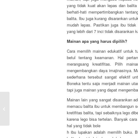
yang tidak kuat akan lepas dan balit
berhati-hati mempertimbangkan tentan
balita. Ibu juga kurang disarankan unt
mudah lepas. Pastikan juga ibu tidak 
yang lebih dari 7 inci tidak disarankan 
Mainan apa yang harus dipilih?
Cara memilih mainan edukatif untuk 
betul tentang keamanan. Hal perta
merangsang kreatifitas. Pilih ma
mengembangkan daya imajinasinya. Mai
sederhana tersebut sangat efektif u
Boneka tentu saja menjadi mainan uta
tapi juga mainan yang dapat mengemban
Mainan lain yang sangat disarankan a
Metode Pengajaran Kreatif untuk
memacu balita ibu untuk membangun se
Pendidikan Anak Usia Dini
kretifitas balita, tapi sebaiknya lego di
karena lego bisa tertelan. Banyak car
hal yang tidak bole
h ibu lupakan adalah memilih buku. 