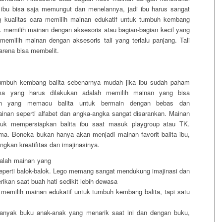
a ibu bisa saja memungut dan menelannya, jadi ibu harus sangat
g kualitas cara memilih mainan edukatif untuk tumbuh kembang
uk memilih mainan dengan aksesoris atau bagian-bagian kecil yang
memilih mainan dengan aksesoris tali yang terlalu panjang. Tali
karena bisa membelit.
tumbuh kembang balita sebenarnya mudah jika ibu sudah paham
ma yang harus dilakukan adalah memilih mainan yang bisa
inan yang memacu balita untuk bermain dengan bebas dan
nan seperti alfabet dan angka-angka sangat disarankan. Mainan
ntuk mempersiapkan balita ibu saat masuk playgroup atau TK.
ma. Boneka bukan hanya akan menjadi mainan favorit balita ibu,
gkan kreatifitas dan imajinasinya.
dalah mainan yang
perti balok-balok. Lego memang sangat mendukung imajinasi dan
berikan saat buah hati sedikit lebih dewasa
a memilih mainan edukatif untuk tumbuh kembang balita, tapi satu
Banyak buku anak-anak yang menarik saat ini dan dengan buku,