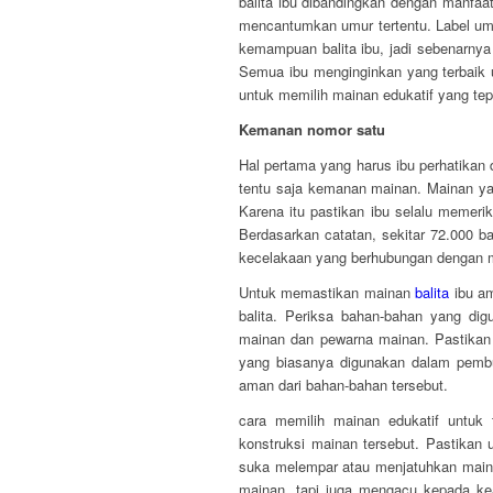
balita ibu dibandingkan dengan manfaa
mencantumkan umur tertentu. Label umu
kemampuan balita ibu, jadi sebenarny
Semua ibu menginginkan yang terbaik u
untuk memilih mainan edukatif yang tepa
Kemanan nomor satu
Hal pertama yang harus ibu perhatikan
tentu saja kemanan mainan. Mainan ya
Karena itu pastikan ibu selalu memeri
Berdasarkan catatan, sekitar 72.000 ba
kecelakaan yang berhubungan dengan 
Untuk memastikan mainan
balita
ibu am
balita. Periksa bahan-bahan yang d
mainan dan pewarna mainan. Pastikan 
yang biasanya digunakan dalam pembu
aman dari bahan-bahan tersebut.
cara memilih mainan edukatif untuk
konstruksi mainan tersebut. Pastikan 
suka melempar atau menjatuhkan maina
mainan, tapi juga mengacu kepada ke