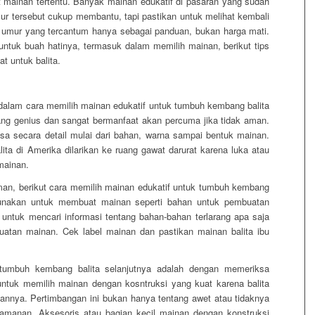
t mainan tertentu. Banyak mainan edukatif di pasaran yang sudah
r tersebut cukup membantu, tapi pastikan untuk melihat kembali
a umur yang tercantum hanya sebagai panduan, bukan harga mati.
ntuk buah hatinya, termasuk dalam memilih mainan, berikut tips
t untuk balita.
 dalam cara memilih mainan edukatif untuk tumbuh kembang balita
ng genius dan sangat bermanfaat akan percuma jika tidak aman.
ksa secara detail mulai dari bahan, warna sampai bentuk mainan.
lita di Amerika dilarikan ke ruang gawat darurat karena luka atau
mainan.
an, berikut cara memilih mainan edukatif untuk tumbuh kembang
igunakan untuk membuat mainan seperti bahan untuk pembuatan
untuk mencari informasi tentang bahan-bahan terlarang apa saja
atan mainan. Cek label mainan dan pastikan mainan balita ibu
 tumbuh kembang balita selanjutnya adalah dengan memeriksa
untuk memilih mainan dengan kosntruksi yang kuat karena balita
nnya. Pertimbangan ini bukan hanya tentang awet atau tidaknya
amanan. Aksesoris atau bagian kecil mainan dengan konstruksi